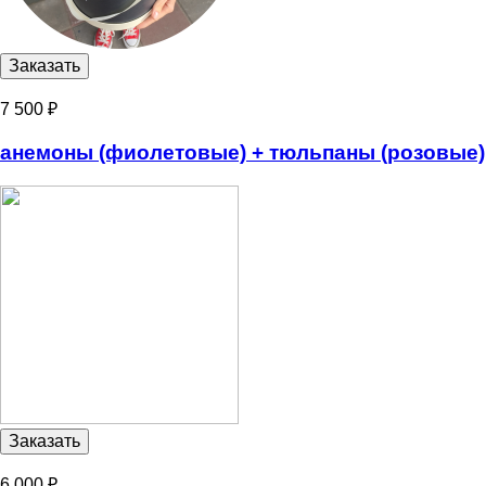
7 500 ₽
анемоны (фиолетовые) + тюльпаны (розовые)
6 000 ₽