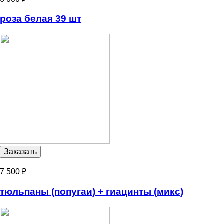
роза белая 39 шт
7 500 ₽
тюльпаны (попугаи) + гиацинты (микс)