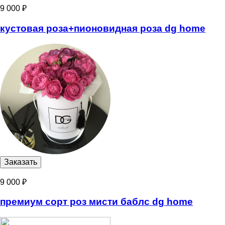
9 000 ₽
кустовая роза+пионовидная роза dg home
9 000 ₽
премиум сорт роз мисти баблс dg home