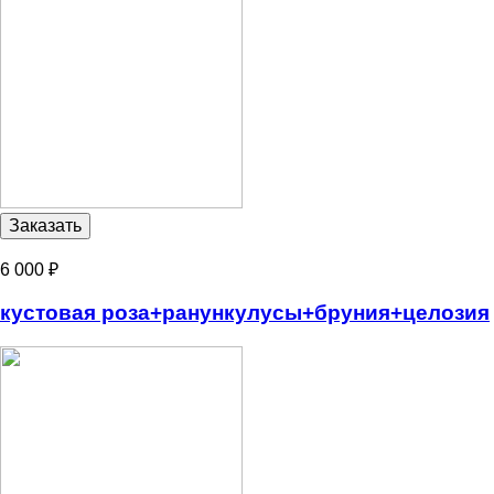
6 000 ₽
кустовая роза+ранункулусы+бруния+целозия