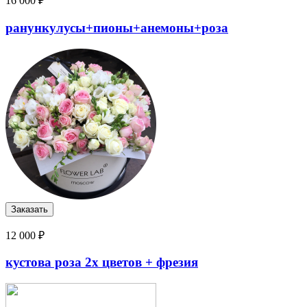
16 000 ₽
ранункулусы+пионы+анемоны+роза
12 000 ₽
кустова роза 2х цветов + фрезия